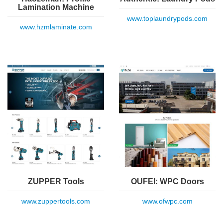
Lamination Machine
www.toplaundrypods.com
www.hzmlaminate.com
ZUPPER Tools
OUFEI: WPC Doors
www.zuppertools.com
www.ofwpc.com