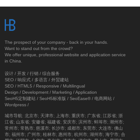
The prospect of your company - back in your hands.
Want to stand out from the crowd?
We offer unique, professional website and application service
in China.
设计 / 开发 / 行销 / 综合服务
SEO / 响应式 / 多语言 / 外贸建站
SEO / HTML5 / Responsive / Multilingual
Design / Development / Marketing / Application
SeoH5定制建站
/
SeoH5标准版
/
SeoEase®
/
电商网站
/
Wordpress
/
城市导航
:
北京市
;
天津市
;
上海市
;
重庆市
;
广东省
;
江苏省
;
浙
江省
;
山东省
;
安徽省
;
福建省
;
安庆市
;
滨州市
;
蚌埠市
;
潮州市
;
常州市
;
常熟市
;
慈溪市
;
长沙市
;
成都市
;
东莞市
;
大连市
;
佛山
市
;
福州市
;
广州市
;
桂林市
;
惠州市
;
杭州市
;
湖州市
;
海宁市
;
合