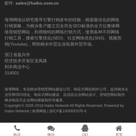
邮件:
sales@haibo.com.cn
海博网络以研究搜寻引擎行销多年的经验，根据最佳化的网络
行销策略，为桐乡客户建立完全符合SEO标准的全方位整体网
络营销型网站，利用独特的网络行销方式，使用各种不同网络
行销工具，搜索引擎优化(SEO)、社交网络优化(SNS)、视频营
销(Youtube)，帮助桐乡外贸企业拓展外贸市场。
浙江省嘉兴市
经济技术开发区龙凤路
利丰商业中心
314001
海博网络，专业桐乡营销型网站建设公司、响应式网站制作公司，提供桐乡企
业官网SEO优化、响应式网站建设、自适应企业网站设计、营销型网站制作、
桐乡响应式企业网站模板制作等服务。
Copyright © 2005-2018 Haibo Network All Rights Reserved. Powered by
Haibo Network
|
海博网络
|
浙ICP备10006920号-6
电话
微信
QQ
首页