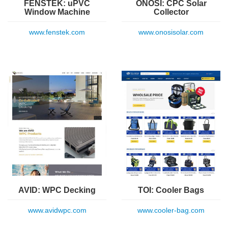
FENSTEK: uPVC
ONOSI: CPC Solar
Window Machine
Collector
www.fenstek.com
www.onosisolar.com
AVID: WPC Decking
TOI: Cooler Bags
www.avidwpc.com
www.cooler-bag.com