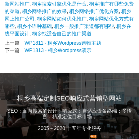
新网站推广
,
桐乡搜索引擎优化是什么
,
桐乡推广有哪些免费
的渠道
,
桐乡网络推广的效果
,
桐乡网络推广优化方案
,
桐乡
网上推广公司
,
桐乡网站如何优化推广
,
桐乡网站优化方式有
哪些
,
桐乡小语种基础
,
桐乡一般推广渠道都有哪些
,
桐乡在
线平面设计
,
桐乡找适合自己的推广渠道
上一篇：
WP1811 - 桐乡Wordpress购物主题
下一篇：
WP1813 - 桐乡Wordpress演示
桐乡高端定制SEO响应式营销型网站
SEO：面向搜索的设计；响应式：自适应设备终端；多语
言：精准定位目标市场；
2005－2020 十五年专业服务