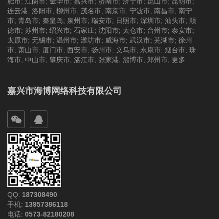
肥市
;
江阴市
;
金华市
;
嘉兴市
;
济南市
;
济宁市
;
昆山市
;
昆明市
;
连云港
;
洛阳市
;
柳州市
;
茂名市
;
南京市
;
宁波市
;
南昌市
;
南宁
市
;
青岛市
;
秦皇岛
;
泉州市
;
瑞安市
;
日照市
;
深圳市
;
汕头市
;
顺
德市
;
苏州市
;
绍兴市
;
石家庄
;
沈阳市
;
太仓市
;
台州市
;
泰安市
;
太原市
;
无锡市
;
温州市
;
潍坊市
;
威海市
;
武汉市
;
芜湖市
;
徐州
市
;
萧山市
;
厦门市
;
西安市
;
扬州市
;
义乌市
;
永康市
;
烟台市
;
珠
海市
;
中山市
;
肇庆市
;
湛江市
;
张家港
;
淄博市
;
郑州市
;
更多
嘉兴市海博网络科技有限公司
QQ:
187308490
手机:
13957386118
电话:
0573-82180208