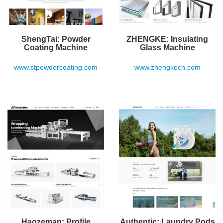
ShengTai: Powder
ZHENGKE: Insulating
Coating Machine
Glass Machine
www.stpowdercoating.com
www.zhengkecn.com
Haozeman: Profile
Authentic: Laundry Pods