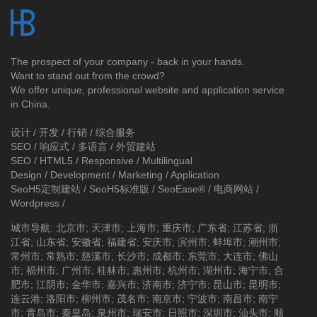
The prospect of your company - back in your hands.
Want to stand out from the crowd?
We offer unique, professional website and application service
in China.
设计 / 开发 / 行销 / 综合服务
SEO / 响应式 / 多语言 / 外贸建站
SEO / HTML5 / Responsive / Multilingual
Design / Development / Marketing / Application
SeoH5定制建站
/
SeoH5标准版
/
SeoEase®
/
电商网站
/
Wordpress
/
城市导航
:
北京市
;
天津市
;
上海市
;
重庆市
;
广东省
;
江苏省
;
浙
江省
;
山东省
;
安徽省
;
福建省
;
安庆市
;
滨州市
;
蚌埠市
;
潮州市
;
常州市
;
常熟市
;
慈溪市
;
长沙市
;
成都市
;
东莞市
;
大连市
;
佛山
市
;
福州市
;
广州市
;
桂林市
;
惠州市
;
杭州市
;
湖州市
;
海宁市
;
合
肥市
;
江阴市
;
金华市
;
嘉兴市
;
济南市
;
济宁市
;
昆山市
;
昆明市
;
连云港
;
洛阳市
;
柳州市
;
茂名市
;
南京市
;
宁波市
;
南昌市
;
南宁
市
;
青岛市
;
秦皇岛
;
泉州市
;
瑞安市
;
日照市
;
深圳市
;
汕头市
;
顺