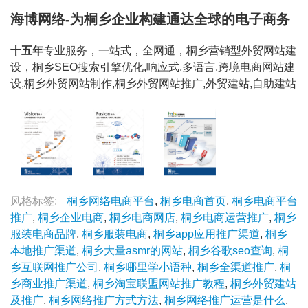
海博网络-为桐乡企业构建通达全球的电子商务
十五年
专业服务，一站式，全网通，桐乡营销型外贸网站建
设，桐乡SEO搜索引擎优化,响应式,多语言,跨境电商网站建
设,桐乡外贸网站制作,桐乡外贸网站推广,外贸建站,自助建站
风格标签:
桐乡网络电商平台
,
桐乡电商首页
,
桐乡电商平台
推广
,
桐乡企业电商
,
桐乡电商网店
,
桐乡电商运营推广
,
桐乡
服装电商品牌
,
桐乡服装电商
,
桐乡app应用推广渠道
,
桐乡
本地推广渠道
,
桐乡大量asmr的网站
,
桐乡谷歌seo查询
,
桐
乡互联网推广公司
,
桐乡哪里学小语种
,
桐乡全渠道推广
,
桐
乡商业推广渠道
,
桐乡淘宝联盟网站推广教程
,
桐乡外贸建站
及推广
,
桐乡网络推广方式方法
,
桐乡网络推广运营是什么
,