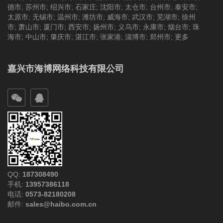
德市
;
苏州市
;
绍兴市
;
石家庄
;
沈阳市
;
太仓市
;
台州市
;
泰安市
;
太原市
;
无锡市
;
温州市
;
潍坊市
;
威海市
;
武汉市
;
芜湖市
;
徐州
市
;
萧山市
;
厦门市
;
西安市
;
扬州市
;
义乌市
;
永康市
;
烟台市
;
珠
海市
;
中山市
;
肇庆市
;
湛江市
;
张家港
;
淄博市
;
郑州市
;
更多
嘉兴市海博网络科技有限公司
QQ:
187308490
手机:
13957386118
电话:
0573-82180208
邮件:
sales@haibo.com.cn