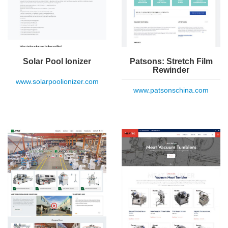
Solar Pool Ionizer
Patsons: Stretch Film
Rewinder
www.solarpoolionizer.com
www.patsonschina.com