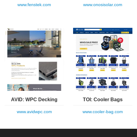
www.fenstek.com
www.onosisolar.com
AVID: WPC Decking
TOI: Cooler Bags
www.avidwpc.com
www.cooler-bag.com